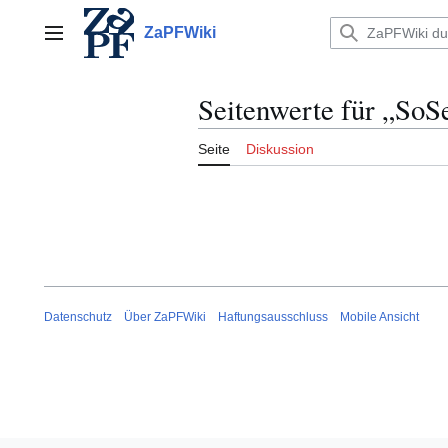
Zum
Inhalt
ZaPFWiki
Hauptmenü
springen
Seitenwerte für „So
Seite
Diskussion
Datenschutz
Über ZaPFWiki
Haftungsausschluss
Mobile Ansicht