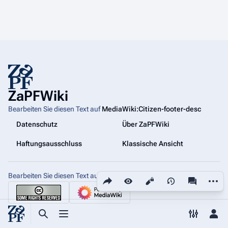
ZaPFWiki
Bearbeiten Sie diesen Text auf
MediaWiki:Citizen-footer-desc
Datenschutz
Über ZaPFWiki
Haftungsausschluss
Klassische Ansicht
Bearbeiten Sie diesen Text auf
Diese Seite teilen
MediaWiki:Citizen-footer-tagline
Weiter
Ansichten
associated
Suche aufrufen
Menü aufrufen
Toggle p
Per