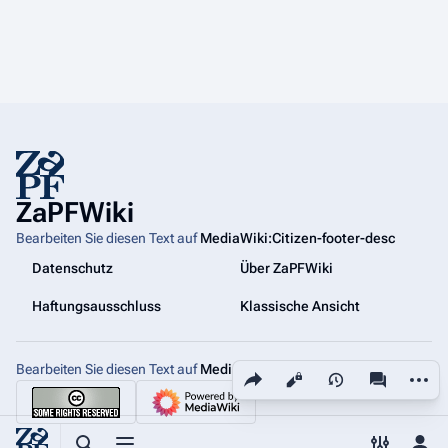
ZaPFWiki
Bearbeiten Sie diesen Text auf
MediaWiki:Citizen-footer-desc
Datenschutz
Über ZaPFWiki
Haftungsausschluss
Klassische Ansicht
Bearbeiten Sie diesen Text auf
MediaWiki:Citizen-footer-tagline
Diese Seite teilen
Weiter
Ansichten
associated