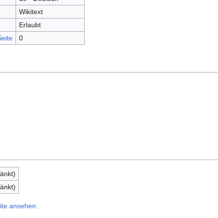
Wikitext
Erlaubt
eite
0
änkt)
änkt)
ite ansehen.