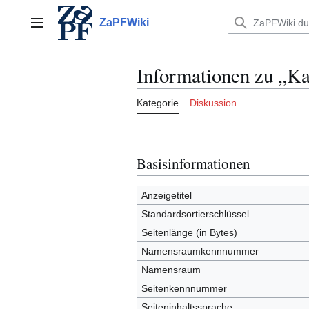
Zum
Inhalt
ZaPFWiki
Hauptmenü
springen
Informationen zu „Ka
Kategorie
Diskussion
Basisinformationen
Anzeigetitel
Standardsortierschlüssel
Seitenlänge (in Bytes)
Namensraumkennnummer
Namensraum
Seitenkennnummer
Seiteninhaltssprache