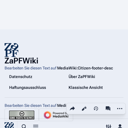
ZaPFWiki
Bearbeiten Sie diesen Text auf
MediaWiki:Citizen-footer-desc
Datenschutz
Über ZaPFWiki
Haftungsausschluss
Klassische Ansicht
Bearbeiten Sie diesen Text auf
MediaWiki:Citizen-footer-tagline
Diese Seite teilen
Weiter
Ansichten
associated