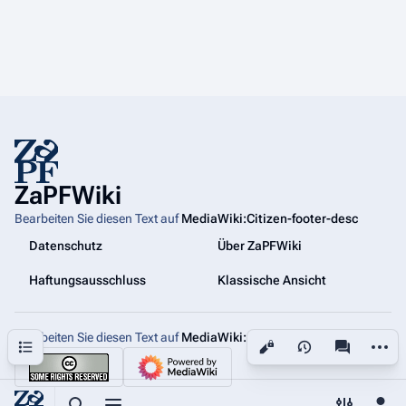
ZaPFWiki
Bearbeiten Sie diesen Text auf
MediaWiki:Citizen-footer-desc
Datenschutz
Über ZaPFWiki
Haftungsausschluss
Klassische Ansicht
Bearbeiten Sie diesen Text auf
MediaWiki:Citizen-footer-tagline
Weiter
Inhaltsverzeichnis
Ansichten
associated