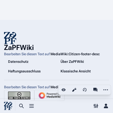
ZaPFWiki
Bearbeiten Sie diesen Text auf
MediaWiki:Citizen-footer-desc
Datenschutz
Über ZaPFWiki
Haftungsausschluss
Klassische Ansicht
Bearbeiten Sie diesen Text auf
MediaWiki:Citizen-footer-tagline
Weiter
Ansichten
associated
Suche aufrufen
Menü aufrufen
Toggle p
Per